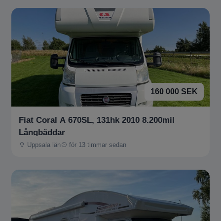
160 000 SEK
Fiat Coral A 670SL, 131hk 2010 8.200mil
Långbäddar
Uppsala län
för 13 timmar sedan