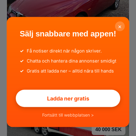
×
12 000 SEK
Sälj snabbare med appen!
Alfa Romeo ALFA ROMEO 156 SELESPEED
✓
Få notiser direkt när någon skriver.
2.0 T.S FWD
✓
Chatta och hantera dina annonser smidigt
Södermanlands län
för 11 timmar sedan
✓
Gratis att ladda ner – alltid nära till hands
Ladda ner gratis
Fortsätt till webbplatsen >
40 000 SEK