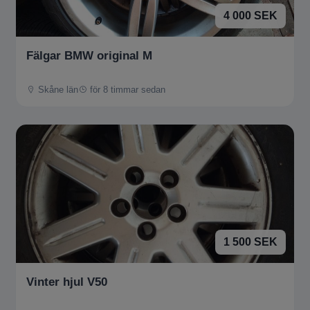
4 000 SEK
Fälgar BMW original M
Skåne län
för 8 timmar sedan
1 500 SEK
Vinter hjul V50