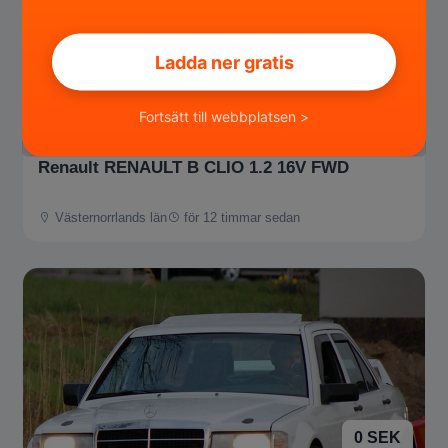
Ladda ner gratis
15 500 SEK
Fortsätt till webbplatsen >
Renault RENAULT B CLIO 1.2 16V FWD
Västernorrlands län
för 12 timmar sedan
0 SEK