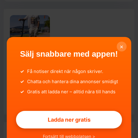
×
Sälj snabbare med appen!
Ny E-wheels E2S Urban Max Fulldämpad
✓
Få notiser direkt när någon skriver.
MaxControl 1300W Elsparkcykel 40km/h ++
Stockholms län, Järfälla.
2026-05-01 21:04:37
✓
Chatta och hantera dina annonser smidigt
8 995 SEK
✓
Gratis att ladda ner – alltid nära till hands
SÄLJA
Ladda ner gratis
Fortsätt till webbplatsen >