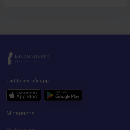
Ladda ner vår app
Minannons
Om Minannons