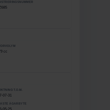
ISTRERINGSNUMMER
Z685
TORVOLYM
79 cc
IKTNING T.O.M.
7-07-31
ASTE ÄGARBYTE
6-05-25