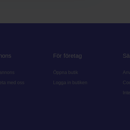
nons
För företag
Sä
annons
Öppna butik
Anv
eta med oss
Logga in butiken
Coo
Int