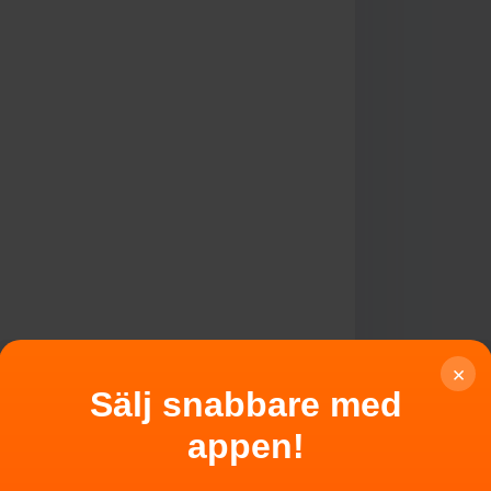
×
Sälj snabbare med
appen!
likt