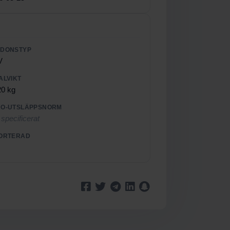
RDONSTYP
V
ALVIKT
20 kg
O-UTSLÄPPSNORM
 specificerat
ORTERAD