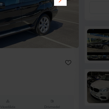
Växellåda
Drivmedel