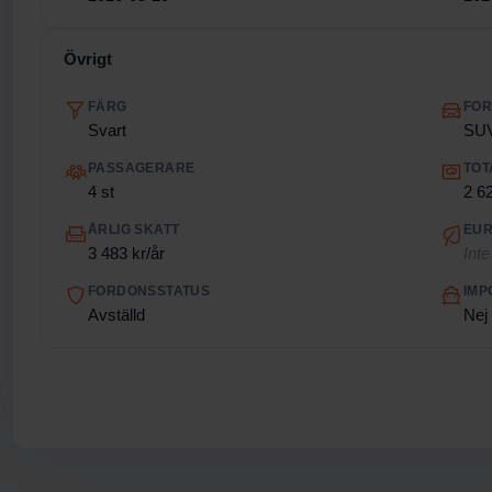
Övrigt
FÄRG
FO
Svart
SU
PASSAGERARE
TOT
4 st
2 6
ÅRLIG SKATT
EUR
3 483 kr/år
Inte
FORDONSSTATUS
IMP
Avställd
Nej