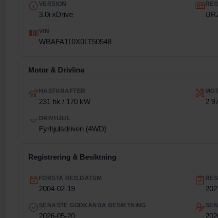
VERSION
REG
3.0i xDrive
UR
VIN
WBAFA110X0LT50548
Motor & Drivlina
HÄSTKRAFTER
MO
231 hk / 170 kW
2 9
DRIVHJUL
Fyrhjulsdriven (4WD)
Registrering & Besiktning
FÖRSTA REG.DATUM
BES
2004-02-19
202
SENASTE GODKÄNDA BESIKTNING
SEN
2026-05-20
202