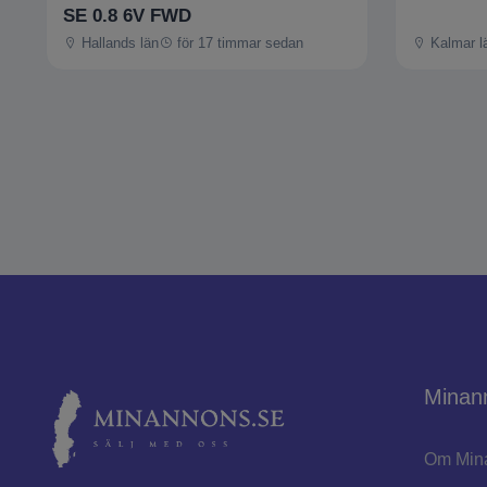
SE 0.8 6V FWD
Hallands län
för 17 timmar sedan
Kalmar l
Minan
Om Min