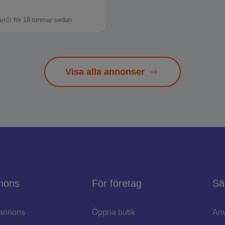
än
för 18 timmar sedan
Visa alla annonser
nons
För företag
Sä
annons
Öppna butik
Anv