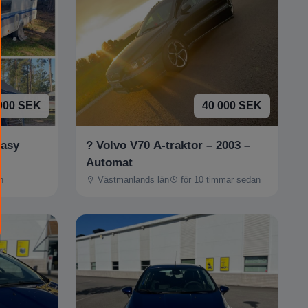
000 SEK
40 000 SEK
Easy
? Volvo V70 A-traktor – 2003 –
Automat
n
Västmanlands län
för 10 timmar sedan