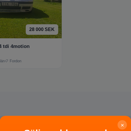
28 000 SEK
4 tdi 4motion
län
Fordon
×