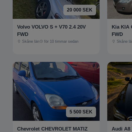
20 000 SEK
Volvo VOLVO S + V70 2.4 20V
Kia KIA 
FWD
FWD
Skåne län
för 10 timmar sedan
Skåne lä
5 500 SEK
Chevrolet CHEVROLET MATIZ
Audi A8