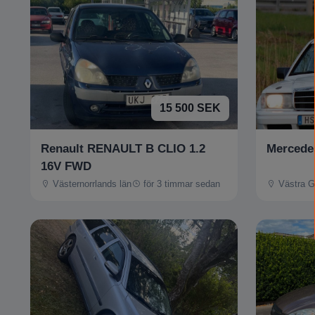
15 500 SEK
Renault RENAULT B CLIO 1.2
Mercede
16V FWD
Västernorrlands län
för 3 timmar sedan
Västra G