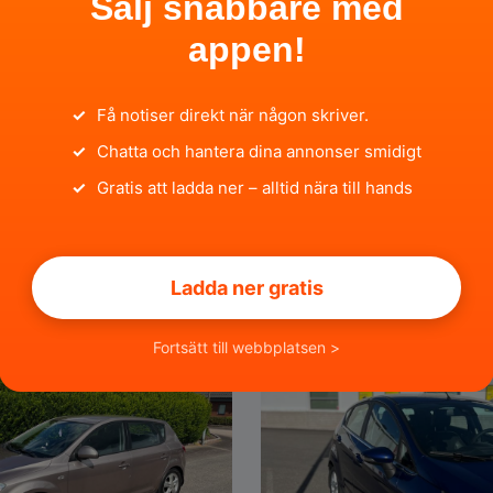
Sälj snabbare med
appen!
✓
Få notiser direkt när någon skriver.
✓
Chatta och hantera dina annonser smidigt
0 SEK
95 
✓
Gratis att ladda ner – alltid nära till hands
s-Benz 190 OMB
Hobby 495 UK De Luxe 
(2003)
Ladda ner gratis
ötalands län
för 7 timmar sedan
Skåne län
för 9 timmar seda
Fortsätt till webbplatsen >