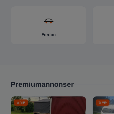
Fordon
Premiumannonser
VIP
VIP