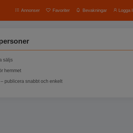
Annonser
Favoriter
Bevakningar
Logga I
tpersoner
a säljs
För hemmet
– publicera snabbt och enkelt