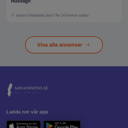
Husvagn
Västra Götalands län
för 14 timmar sedan
Visa alla annonser
Ladda ner vår app