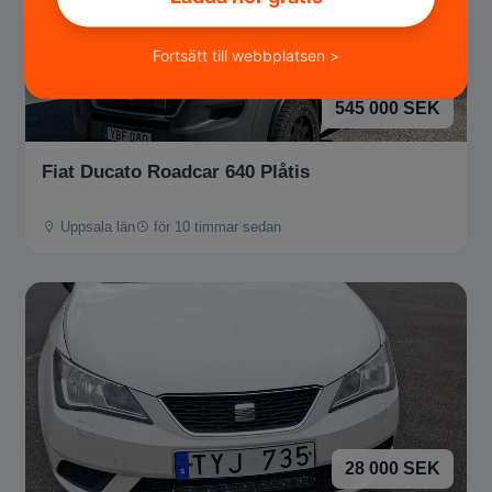
Fortsätt till webbplatsen >
545 000 SEK
Fiat Ducato Roadcar 640 Plåtis
Uppsala län
för 10 timmar sedan
28 000 SEK