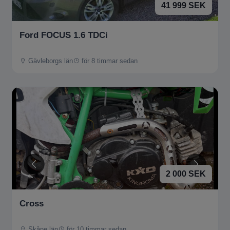
41 999 SEK
Ford FOCUS 1.6 TDCi
Gävleborgs län
för 8 timmar sedan
2 000 SEK
Cross
Skåne län
för 10 timmar sedan