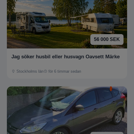
56 000 SEK
Jag söker husbil eller husvagn Oavsett Märke
Stockholms län
för 6 timmar sedan