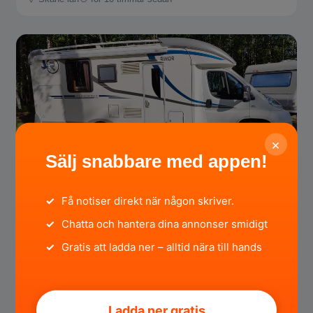
×
435 000 SEK
Sälj snabbare med appen!
Rigmor Europeo 69 Fiat Ducato
✓
Få notiser direkt när någon skriver.
✓
Chatta och hantera dina annonser smidigt
Gävleborgs län
för 10 timmar sedan
✓
Gratis att ladda ner – alltid nära till hands
Ladda ner gratis