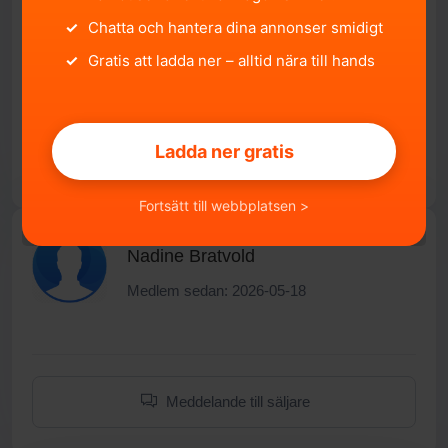
✓
Chatta och hantera dina annonser smidigt
En väldigt trivsam och rymlig kvalitetsvagn som är
✓
Gratis att ladda ner – alltid nära till hands
redo för nya ägare och många fina minnen.
Ladda ner gratis
Fortsätt till webbplatsen >
Nadine Bratvold
Medlem sedan: 2026-05-18
Meddelande till säljare