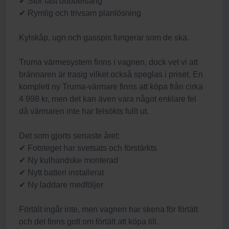
✔ Stor fast dubbelsäng
✔ Rymlig och trivsam planlösning
Kylskåp, ugn och gasspis fungerar som de ska.
Truma värmesystem finns i vagnen, dock vet vi att
brännaren är trasig vilket också speglas i priset. En
komplett ny Truma-värmare finns att köpa från cirka
4 998 kr, men det kan även vara något enklare fel
då värmaren inte har felsökts fullt ut.
Det som gjorts senaste året:
✔ Fotsteget har svetsats och förstärkts
✔ Ny kulhandske monterad
✔ Nytt batteri installerat
✔ Ny laddare medföljer
Förtält ingår inte, men vagnen har skena för förtält
och det finns gott om förtält att köpa till.