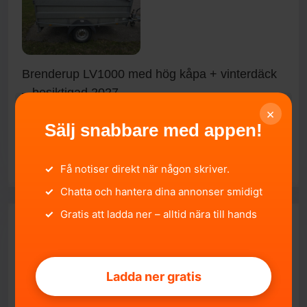
Brenderup LV1000 med hög kåpa + vinterdäck
– besiktigad 2027
Södermanlands län, Strängnäs.
2026-05-18 15:14:31
×
Sälj snabbare med appen!
24 999 SEK
HÖGSTBJUDANDE
SÄLJA
✓
Få notiser direkt när någon skriver.
✓
Chatta och hantera dina annonser smidigt
✓
Gratis att ladda ner – alltid nära till hands
Ladda ner gratis