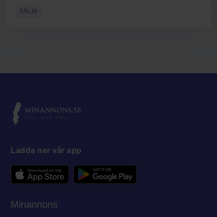
SÄLJA
Ladda ner vår app
Minannons