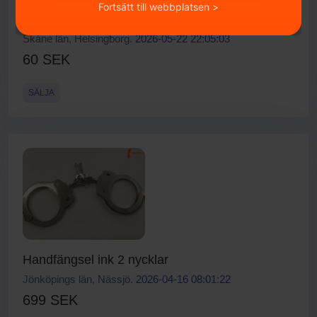
Fortsätt till webbplatsen >
Eu-pall Pallkragar och Halvpallar
Skåne län, Helsingborg.
2026-05-22 22:05:03
60 SEK
SÄLJA
Handfängsel ink 2 nycklar
Jönköpings län, Nässjö.
2026-04-16 08:01:22
699 SEK