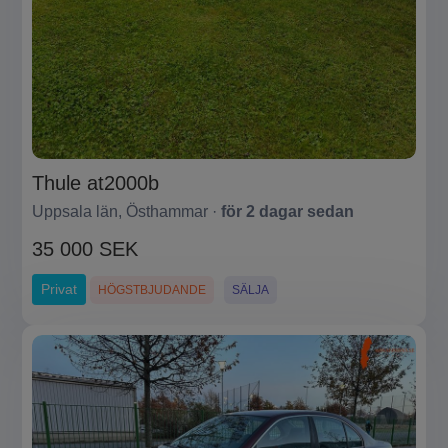
Thule at2000b
Uppsala län, Östhammar ·
för 2 dagar sedan
35 000 SEK
Privat
HÖGSTBJUDANDE
SÄLJA