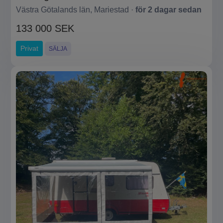
Västra Götalands län, Mariestad ·
för 2 dagar sedan
133 000 SEK
Privat
SÄLJA