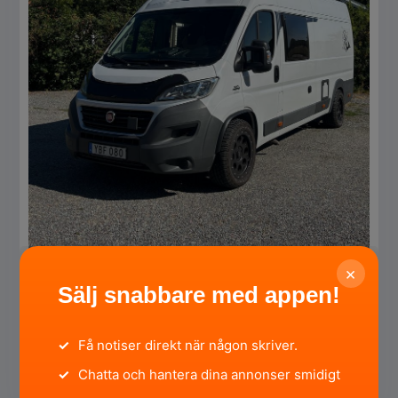
×
Sälj snabbare med appen!
Fiat Ducato Roadcar 640 Plåtis
✓
Få notiser direkt när någon skriver.
Uppsala län, Enköping ·
för 2 dagar sedan
✓
Chatta och hantera dina annonser smidigt
545 000 SEK