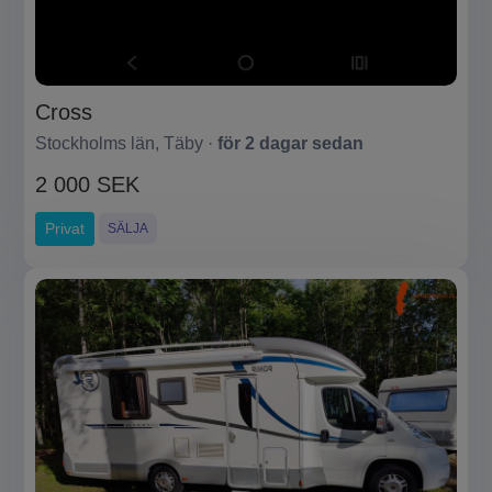
Cross
Stockholms län, Täby ·
för 2 dagar sedan
2 000 SEK
Privat
SÄLJA