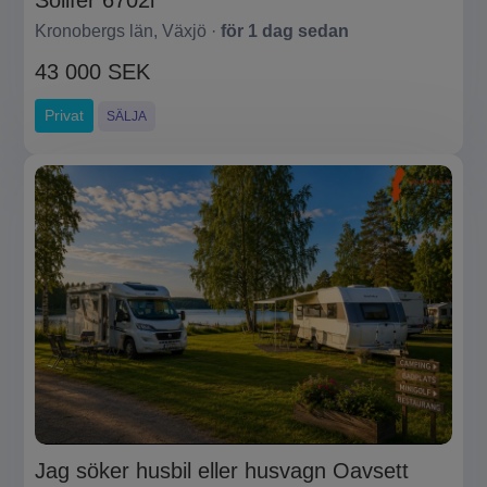
Solifer 6702i
Kronobergs län, Växjö ·
för 1 dag sedan
43 000 SEK
Privat
SÄLJA
Jag söker husbil eller husvagn Oavsett