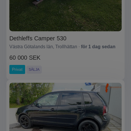
Dethleffs Camper 530
Västra Götalands län, Trollhättan ·
för 1 dag sedan
60 000 SEK
Privat
SÄLJA