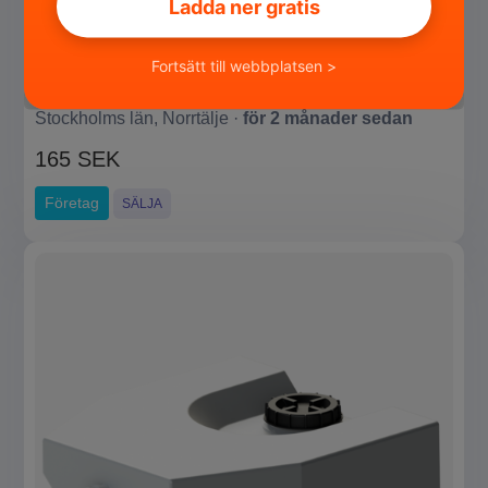
Ladda ner gratis
Fortsätt till webbplatsen >
Tankgenomföring Quick
Stockholms län, Norrtälje ·
för 2 månader sedan
165 SEK
Företag
SÄLJA