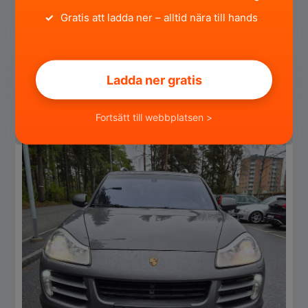
Stockholms län, Sigtuna ·
för 2 månader sedan
✓
Gratis att ladda ner – alltid nära till hands
589 000 SEK
Företag
SÄLJA
Ladda ner gratis
Fortsätt till webbplatsen >