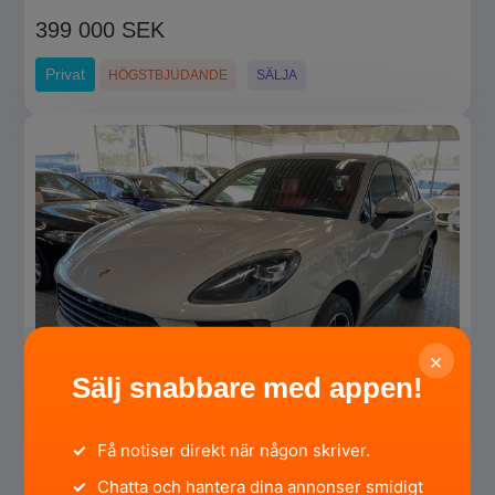
399 000 SEK
Privat
HÖGSTBJUDANDE
SÄLJA
×
Sälj snabbare med appen!
✓
Få notiser direkt när någon skriver.
Porsche Macan
✓
Chatta och hantera dina annonser smidigt