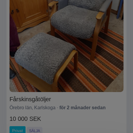
Fårskinsgåtöljer
Örebro län, Karlskoga ·
för 2 månader sedan
10 000 SEK
Privat
SÄLJA