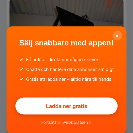
×
Sälj snabbare med appen!
✓
Få notiser direkt när någon skriver.
✓
Chatta och hantera dina annonser smidigt
✓
Gratis att ladda ner – alltid nära till hands
Vägglykta i Järnsmide
Uppsala län, Enköping ·
för 3 månader sedan
Ladda ner gratis
590 SEK
Fortsätt till webbplatsen >
Privat
SÄLJA