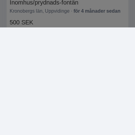
Inomhus/prydnads-fontän
Kronobergs län, Uppvidinge ·
för 4 månader sedan
500 SEK
Privat
HÖGSTBJUDANDE
SÄLJA