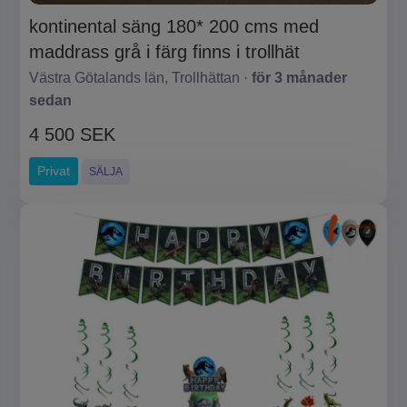
kontinental säng 180* 200 cms med
maddrass grå i färg finns i trollhät
Västra Götalands län, Trollhättan ·
för 3 månader
sedan
4 500 SEK
Privat
SÄLJA