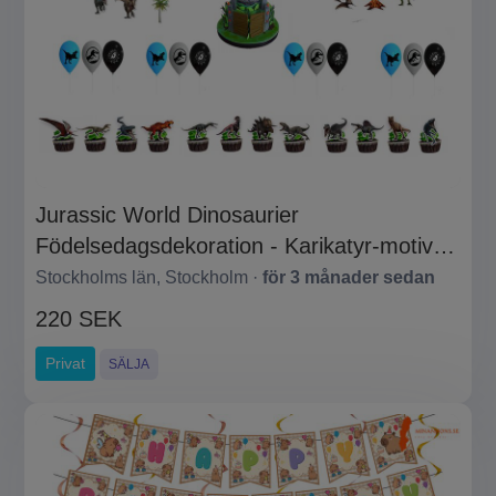
Jurassic World Dinosaurier
Födelsedagsdekoration - Karikatyr-motiv
Set
Stockholms län, Stockholm ·
för 3 månader sedan
220 SEK
Privat
SÄLJA