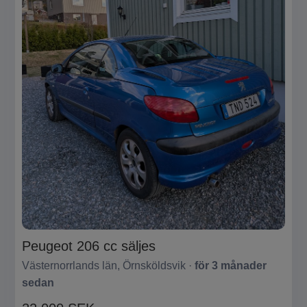
Peugeot 206 cc säljes
Västernorrlands län, Örnsköldsvik ·
för 3 månader
sedan