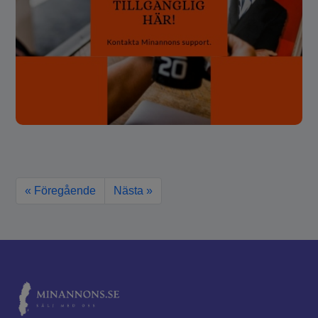
« Föregående
Nästa »