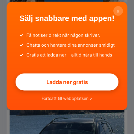
×
Sälj snabbare med appen!
Atmos dc 30 sf
✓
Få notiser direkt när någon skriver.
Skåne län, Hässleholm ·
för 3 månader sedan
✓
Chatta och hantera dina annonser smidigt
17 000 SEK
✓
Gratis att ladda ner – alltid nära till hands
Privat
SÄLJA
Ladda ner gratis
Fortsätt till webbplatsen >