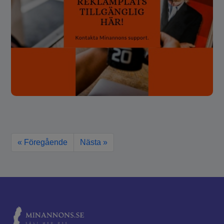
« Föregående
Nästa »