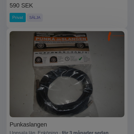
590 SEK
Privat
SÄLJA
Punkaslangen
Uppsala län, Enköping ·
för 3 månader sedan