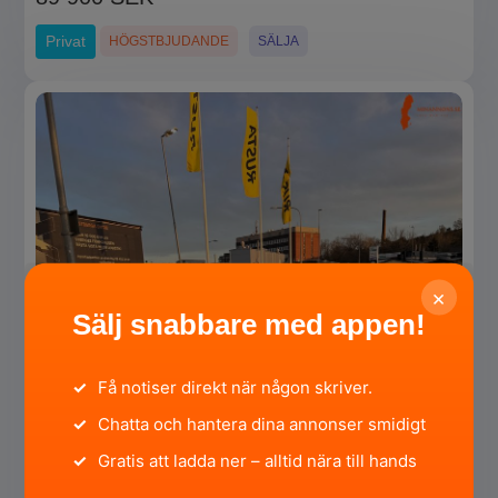
Privat
HÖGSTBJUDANDE
SÄLJA
×
Sälj snabbare med appen!
✓
Få notiser direkt när någon skriver.
✓
Chatta och hantera dina annonser smidigt
✓
Gratis att ladda ner – alltid nära till hands