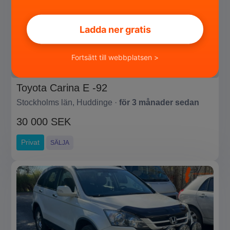
Ladda ner gratis
Fortsätt till webbplatsen >
Toyota Carina E -92
Stockholms län, Huddinge ·
för 3 månader sedan
30 000 SEK
Privat
SÄLJA