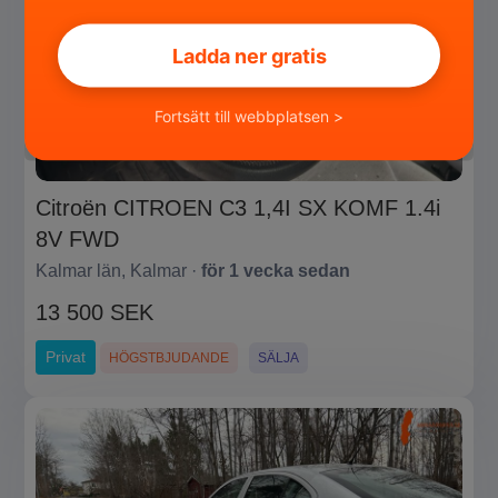
Ladda ner gratis
Fortsätt till webbplatsen >
Citroën CITROEN C3 1,4I SX KOMF 1.4i
8V FWD
Kalmar län, Kalmar ·
för 1 vecka sedan
13 500 SEK
Privat
HÖGSTBJUDANDE
SÄLJA