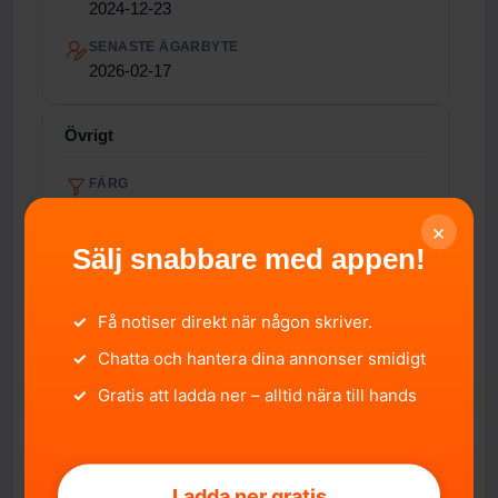
2024-12-23
SENASTE ÄGARBYTE
2026-02-17
Övrigt
FÄRG
Grå
×
FORDONSTYP
Sälj snabbare med appen!
Sedan
PASSAGERARE
✓
Få notiser direkt när någon skriver.
4 st
✓
Chatta och hantera dina annonser smidigt
TOTALVIKT
✓
Gratis att ladda ner – alltid nära till hands
2 190 kg
ÅRLIG SKATT
4 127 kr/år
Ladda ner gratis
EURO-UTSLÄPPSNORM