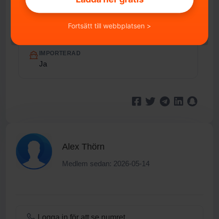
Inte specificerat
Fortsätt till webbplatsen >
FORDONSSTATUS
Avställt
IMPORTERAD
Ja
Alex Thörn
Medlem sedan: 2026-05-14
Logga in för att se numret