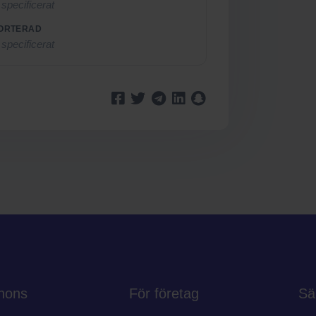
 specificerat
ORTERAD
 specificerat
nons
För företag
Sä