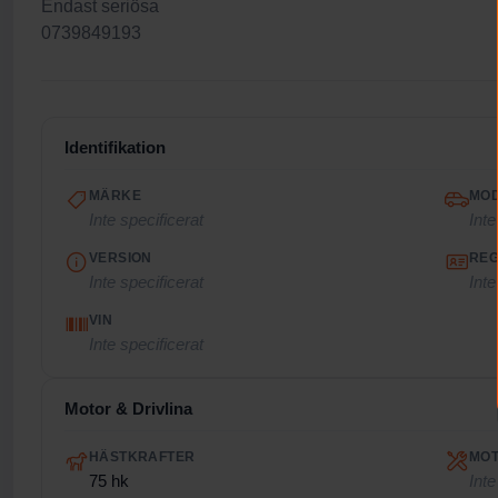
Endast seriösa
0739849193
Identifikation
MÄRKE
MO
Inte specificerat
Inte
VERSION
REG
Inte specificerat
Inte
VIN
Inte specificerat
Motor & Drivlina
HÄSTKRAFTER
MO
75 hk
Inte