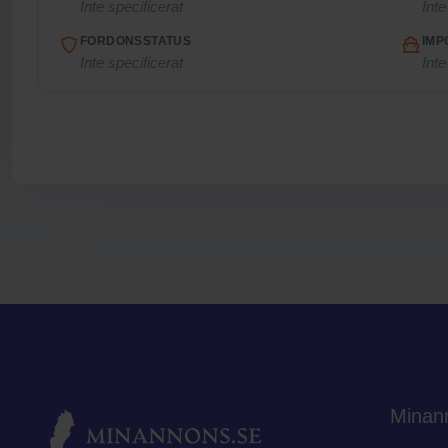
Inte specificerat
Inte
FORDONSSTATUS
IMP
Inte specificerat
Inte
Minan