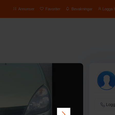
Annonser
Favoriter
Bevakningar
Logga I
Logga