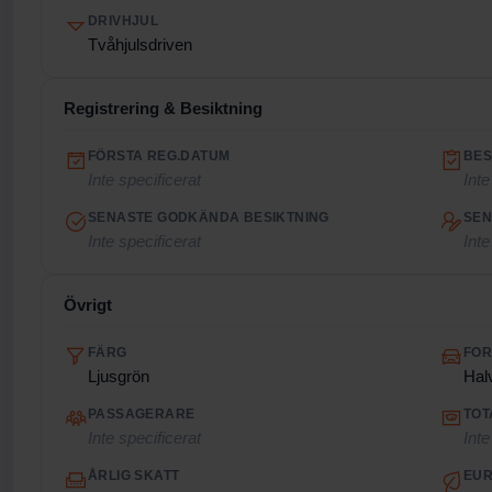
DRIVHJUL
Tvåhjulsdriven
Registrering & Besiktning
FÖRSTA REG.DATUM
BES
Inte specificerat
Inte
SENASTE GODKÄNDA BESIKTNING
SEN
Inte specificerat
Inte
Övrigt
FÄRG
FO
Ljusgrön
Hal
PASSAGERARE
TOT
Inte specificerat
Inte
ÅRLIG SKATT
EUR