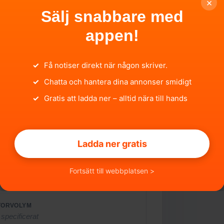
×
Sälj snabbare med
appen!
✓
Få notiser direkt när någon skriver.
✓
Chatta och hantera dina annonser smidigt
DELL
✓
Gratis att ladda ner – alltid nära till hands
 specificerat
ISTRERINGSNUMMER
 specificerat
Ladda ner gratis
Fortsätt till webbplatsen >
TORVOLYM
 specificerat