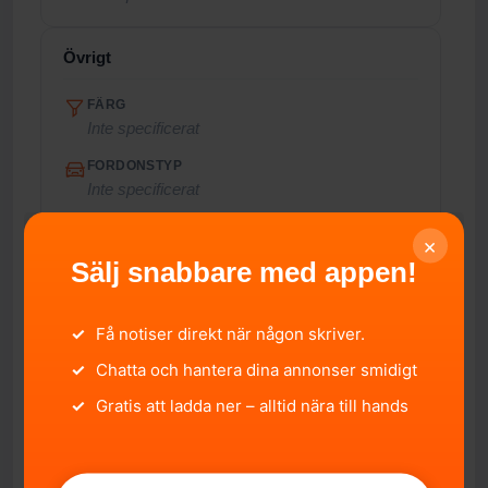
Övrigt
FÄRG
Inte specificerat
FORDONSTYP
Inte specificerat
PASSAGERARE
×
Inte specificerat
Sälj snabbare med appen!
TOTALVIKT
Inte specificerat
✓
Få notiser direkt när någon skriver.
ÅRLIG SKATT
✓
Chatta och hantera dina annonser smidigt
Inte specificerat
✓
Gratis att ladda ner – alltid nära till hands
EURO-UTSLÄPPSNORM
Inte specificerat
FORDONSSTATUS