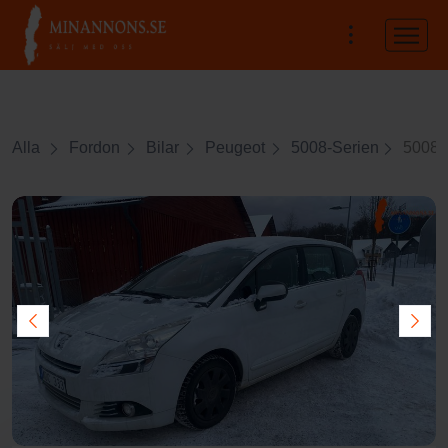
Alla
Fordon
Bilar
Peugeot
5008-Serien
5008