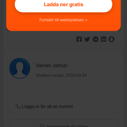
Inte specificerat
Ladda ner gratis
IMPORTERAD
Inte specificerat
Fortsätt till webbplatsen >
Denan Januzi
Medlem sedan: 2026-03-04
Logga in för att se numret
Meddelande till säljare