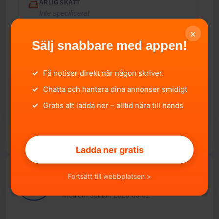
ÅRLIG SKATT
Inte specificerat
EURO-UTSLÄPPSNORM
×
Inte specificerat
Sälj snabbare med appen!
FORDONSSTATUS
Inte specificerat
✓
Få notiser direkt när någon skriver.
IMPORTERAD
✓
Chatta och hantera dina annonser smidigt
Inte specificerat
✓
Gratis att ladda ner – alltid nära till hands
Ladda ner gratis
Fortsätt till webbplatsen >
Andrii Zhytar
Medlem sedan: 2026-03-01