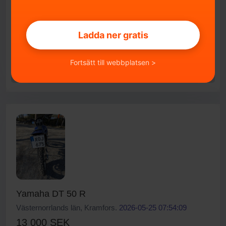
Mercedes ml280 2007 A-traktor
Ladda ner gratis
Skåne län, Staffanstorp.
2026-07-04 19:04:20
59 000 SEK
Fortsätt till webbplatsen >
HÖGSTBJUDANDE
SÄLJA
Yamaha DT 50 R
Västernorrlands län, Kramfors.
2026-05-25 07:54:09
13 000 SEK