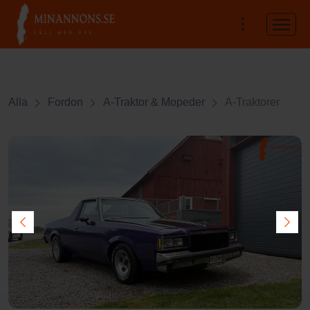
Alla
Fordon
A-Traktor & Mopeder
A-Traktorer