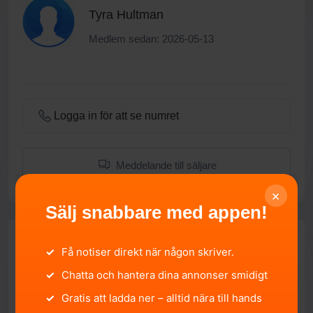
Tyra Hultman
Medlem sedan: 2026-05-13
Logga in för att se numret
Meddelande till säljare
×
Sälj snabbare med appen!
✓
Få notiser direkt när någon skriver.
✓
Chatta och hantera dina annonser smidigt
✓
Gratis att ladda ner – alltid nära till hands