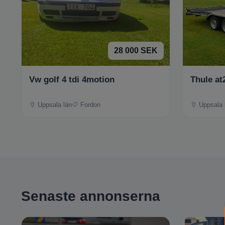
28 000 SEK
Vw golf 4 tdi 4motion
Thule at
Uppsala län
Fordon
Uppsala 
Senaste annonserna