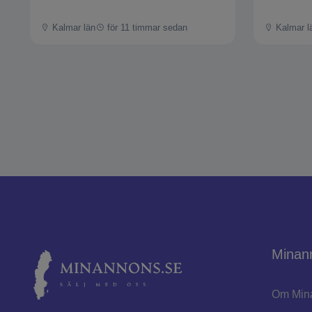
Kalmar län
för 11 timmar sedan
Kalmar l
Minan
Om Min