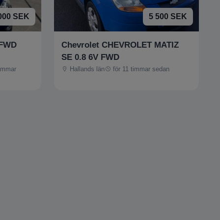
000 SEK
5 500 SEK
 FWD
Chevrolet CHEVROLET MATIZ
SE 0.8 6V FWD
timmar
Hallands län
för 11 timmar sedan