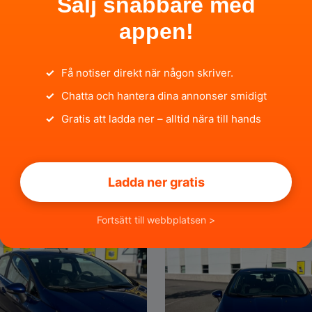
Sälj snabbare med
appen!
✓
Få notiser direkt när någon skriver.
✓
Chatta och hantera dina annonser smidigt
95 000 SEK
40 
✓
Gratis att ladda ner – alltid nära till hands
95 UK De Luxe Easy
? Volvo V70 A-traktor – 
Automat
Ladda ner gratis
n
för 2 timmar sedan
Västmanlands län
för 3 tim
Fortsätt till webbplatsen >