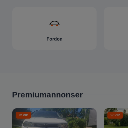
Fordon
Premiumannonser
VIP
VIP