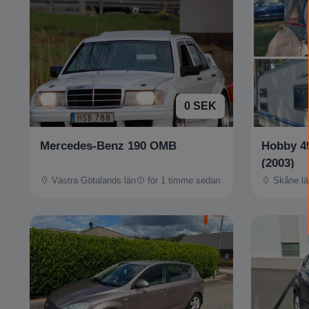
0 SEK
Mercedes-Benz 190 OMB
Hobby 4
(2003)
Västra Götalands län
för 1 timme sedan
Skåne lä