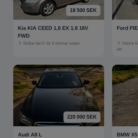
18 500 SEK
Kia KIA CEED 1,6 EX 1.6 16V
Ford FI
FWD
Skåne län
för 9 timmar sedan
Västra G
län
220 000 SEK
Audi A8 L
BMW X5