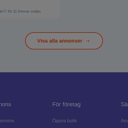
än
för 11 timmar sedan
Visa alla annonser
nons
För företag
Sä
annons
Öppna butik
Anv