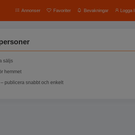
Annonser
Favoriter
Bevakningar
Logga I
tpersoner
a säljs
För hemmet
– publicera snabbt och enkelt