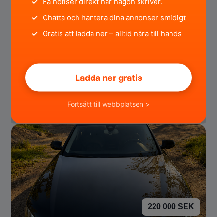
✓
Få notiser direkt när någon skriver.
✓
Chatta och hantera dina annonser smidigt
✓
Gratis att ladda ner – alltid nära till hands
5 500 SEK
Chevrolet CHEVROLET MATIZ SE 0.8 6V FWD
Ladda ner gratis
Hallands län
för 5 timmar sedan
Fortsätt till webbplatsen >
220 000 SEK