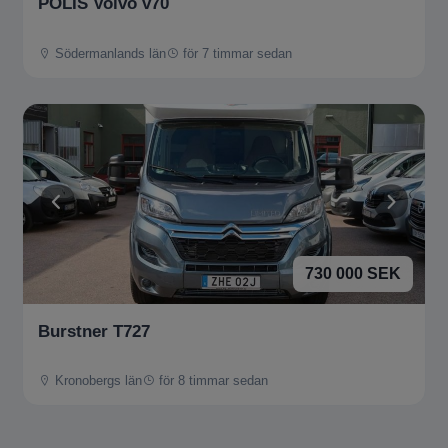
POLIS Volvo v70
Södermanlands län
för 7 timmar sedan
730 000 SEK
Burstner T727
Kronobergs län
för 8 timmar sedan