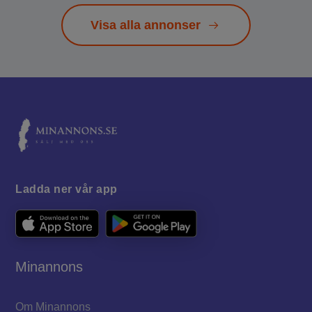
Visa alla annonser
Ladda ner vår app
Minannons
Om Minannons