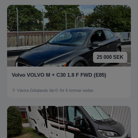
25 000 SEK
Volvo VOLVO M + C30 1.8 F FWD (E85)
Västra Götalands län
för 6 timmar sedan