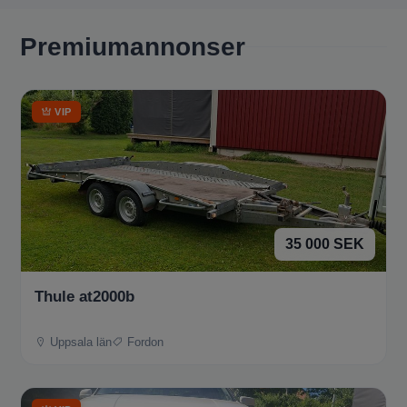
Premiumannonser
VIP
35 000 SEK
Thule at2000b
Uppsala län
Fordon