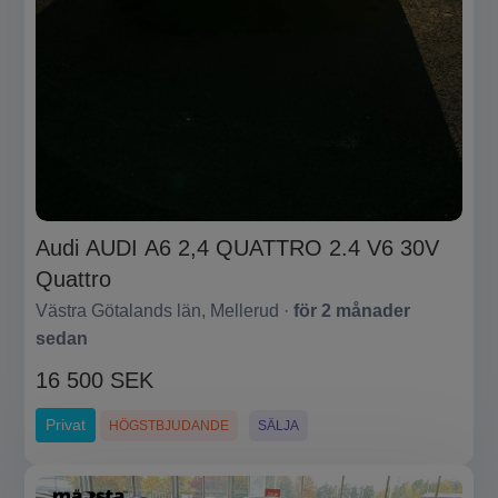
Audi AUDI A6 2,4 QUATTRO 2.4 V6 30V
Quattro
Västra Götalands län, Mellerud ·
för 2 månader
sedan
16 500 SEK
Privat
HÖGSTBJUDANDE
SÄLJA