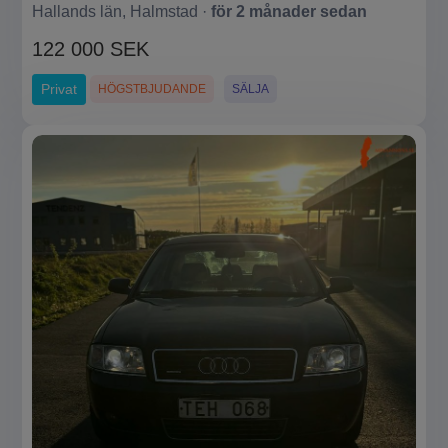
Hallands län, Halmstad ·
för 2 månader sedan
122 000 SEK
Privat
HÖGSTBJUDANDE
SÄLJA