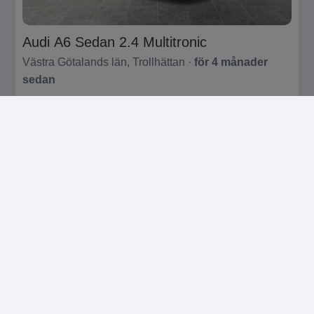
Audi A6 Sedan 2.4 Multitronic
Västra Götalands län, Trollhättan ·
för 4 månader
sedan
32 900 SEK
Företag
SÄLJA