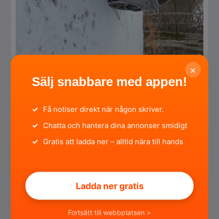
×
Sälj snabbare med appen!
Audi A6 3.0 Tdi Quattro Tip Tronic
Blekinge län, Karlshamn ·
för 2 månader sedan
✓
Få notiser direkt när någon skriver.
13 000 SEK
✓
Chatta och hantera dina annonser smidigt
Privat
✓
Gratis att ladda ner – alltid nära till hands
SÄLJA
Ladda ner gratis
Fortsätt till webbplatsen >