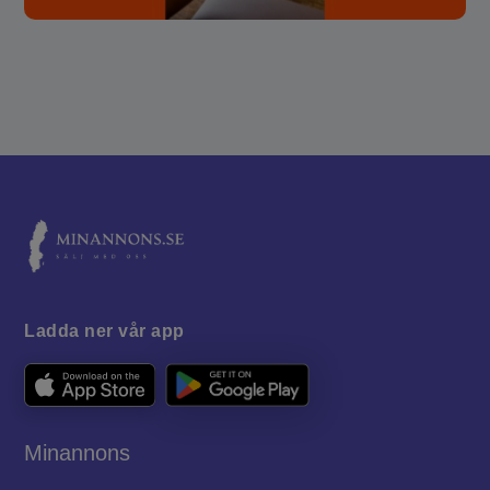
Ladda ner vår app
Minannons