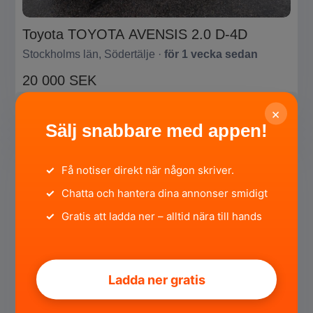
Toyota TOYOTA AVENSIS 2.0 D-4D
Stockholms län, Södertälje ·
för 1 vecka sedan
20 000 SEK
Privat
SÄLJA
×
Sälj snabbare med appen!
SÅLD
✓
Få notiser direkt när någon skriver.
✓
Chatta och hantera dina annonser smidigt
✓
Gratis att ladda ner – alltid nära till hands
Ladda ner gratis