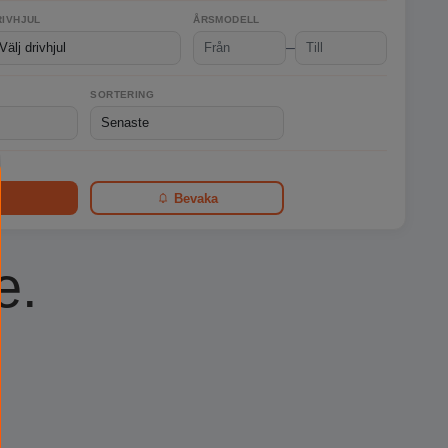
RIVHJUL
ÅRSMODELL
–
SORTERING
Bevaka
e.