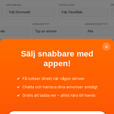
DRIVMEDEL
VÄXELLÅDA
D
ANNONSTYP
ANNONSÖRSTYP
×
Sök
Sälj snabbare med
appen!
nnons hittades int
✓
Få notiser direkt när någon skriver.
✓
Chatta och hantera dina annonser smidigt
✓
Gratis att ladda ner – alltid nära till hands