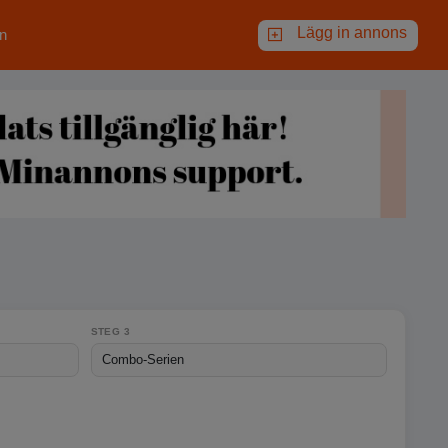
Lägg in annons
n
STEG 3