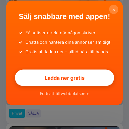
×
Sälj snabbare med appen!
✓
Få notiser direkt när någon skriver.
✓
Chatta och hantera dina annonser smidigt
✓
Gratis att ladda ner – alltid nära till hands
Ladda ner gratis
Mercedes Sprinter 213. 2016 12000 mil
Uppsala län, Tierp ·
för 3 månader sedan
Fortsätt till webbplatsen >
135 000 SEK
Privat
SÄLJA