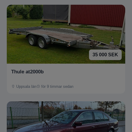
35 000 SEK
Thule at2000b
Uppsala län
för 9 timmar sedan