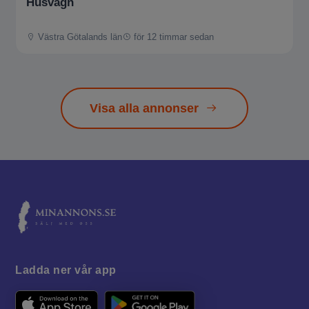
Husvagn
Västra Götalands län
för 12 timmar sedan
Visa alla annonser
Ladda ner vår app