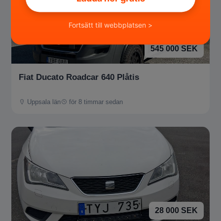
Fortsätt till webbplatsen >
545 000 SEK
Fiat Ducato Roadcar 640 Plåtis
Uppsala län
för 8 timmar sedan
28 000 SEK