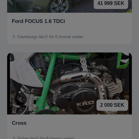
41 999 SEK
Ford FOCUS 1.6 TDCi
Gävleborgs län
för 6 timmar sedan
2 000 SEK
Cross
Skåne län
för 8 timmar sedan